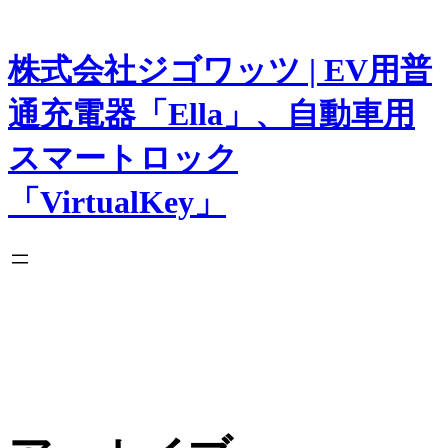
内
容
を
株式会社ジゴワッツ | EV用普
ス
キ
通充電器「Ella」、自動車用
ッ
プ
スマートロック
「VirtualKey」