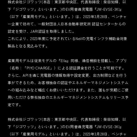
株式会社ジゴワッツ(本店：東京都中央区、代表取締役：柴田知輝、以
下「ジゴワッツ」といいます。)のEV用普通充電器『JW-EVSE-3KI』
（以下「産業用モデル」といいます。）は、2023年3月28日、ベンチャ
TERMS
ー企業で初めて、一般財団法人日本自動車研究所 認証センターからの
PRIVACY POLICY
認定を受け、JARI認証を取得しました。
LEGAL
これにより、2023年度に予定されているNeVの充電インフラ補助金対象
製品となる見込みです。
産業用モデルは従来モデルの『Ella』同様、通信機能を搭載し、アプリ
（名称：「PIYO CHARGE」）による認証課金を行うことが可能です。
さらに、APIを通じ充電器の情報取得や設定変更、出力制限などを行う
事ができるため、お客様独自の認証やエネルギーマネジメントシステム
への組み込みなど幅広くお使いいただけます。また、誰もが気軽にご使
用いただける弊社独自のエネルギーマネジメントシステムもリリース予
定です。
株式会社ジゴワッツ(本店：東京都中央区、代表取締役：柴田知輝、以
下「ジゴワッツ」といいます。)のEV用普通充電器『JW-EVSE-3KI』
（以下「産業用モデル」といいます。）は、2023年3月28日、ベンチャ