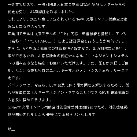
ー企業で初めて、一般財団法人日本自動車研究所 認証センターからの
認定を受け、JARI認証を取得しました。
これにより、2023年度に予定されているNeVの充電インフラ補助金対象
製品となる見込みです。
産業用モデルは従来モデルの『Ella』同様、通信機能を搭載し、アプリ
（名称：「PIYO CHARGE」）による認証課金を行うことが可能です。
さらに、APIを通じ充電器の情報取得や設定変更、出力制限などを行う
事ができるため、お客様独自の認証やエネルギーマネジメントシステム
への組み込みなど幅広くお使いいただけます。また、誰もが気軽にご使
用いただける弊社独自のエネルギーマネジメントシステムもリリース予
定です。
ジゴワッツは、今後も、EVの普及に伴う電力問題を解決するために、誰
もが簡単にエネルギーマネジメントをすることができるEV用普通充電器
の普及に努めて参ります。
※NeVの充電インフラ補助金対象設備受付は開始前のため、対象機種掲
載が開始されましたらHP等にてお知らせいたします。
以上