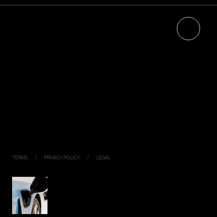
HOME
NEWS
ABOUT
RECRUIT
エネルギーマネジメントについて
CONTACT
ジゴワッツについて
PRODUCTS
Ella
Industrial Model
PIYO CHARGE
DC120K
DC050K
Virtual Key
TERMS
PRIVACY POLICY
LEGAL
SIMPLE,
FLEXIBLE,
CONNECTED
© Jigowatts Inc.