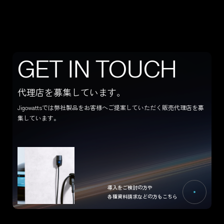
CONTACT US
G
E
T
I
N
T
O
U
C
H
代理店を募集しています。
Jigowattsでは弊社製品をお客様へご提案していただく販売代理店を募
集しています。
導入をご検討の方や
各種資料請求などの方もこちら