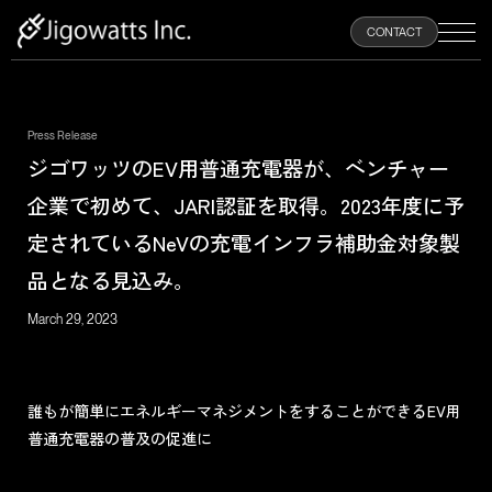
100
CONTACT
%
Press Release
HOME
ジゴワッツのEV用普通充電器が、ベンチャー
企業で初めて、JARI認証を取得。2023年度に予
ABOUT
定されているNeVの充電インフラ補助金対象製
品となる見込み。
PRODUCTS
March 29, 2023
NEWS
誰もが簡単にエネルギーマネジメントをすることができるEV用
RECRUIT
普通充電器の普及の促進に
CONTACT