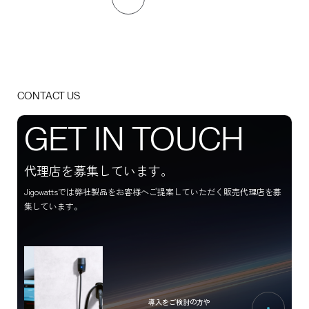
TERMS
PRIVACY POLICY
LEGAL
CONTACT US
G
E
T
I
N
T
O
U
C
H
代理店を募集しています。
Jigowattsでは弊社製品をお客様へご提案していただく販売代理店を募
集しています。
導入をご検討の方や