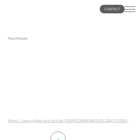
100
CONTACT
%
Press Release
HOME
「車のスマホキー、シェアや融資サービスの
起点に」
ABOUT
November 26, 2020
PRODUCTS
日本経済新聞に掲載されました。
NEWS
詳細はこちら
RECRUIT
https://www.nikkei.com/article/DGXMZO66618660V21C20A1TJ1000/
CONTACT
NEWS一覧へ