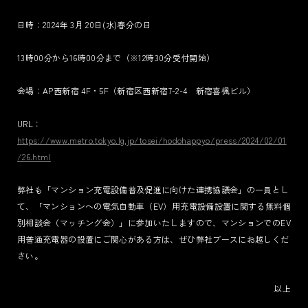
日時：2024年 3月 20日(水)春分の日
TERMS
PRIVACY POLICY
13時00分から16時00分まで（※12時30分受付開始）
LEGAL
会場：AP西新宿 4F・5F（新宿区西新宿7-2-4 新宿喜楓ビル）
URL：
https://www.metro.tokyo.lg.jp/tosei/hodohappyo/press/2024/02/01
/26.html
弊社も「マンション充電設備普及促進に向けた連携協議会」の一員とし
て、「マンションへの電気自動車（EV）用充電設備設置に関する無料個
別相談会（マッチング会）」に参加いたしますので、マンションでのEV
用普通充電器の設置にご関心がある方は、ぜひ弊社ブースにお越しくだ
さい。
以上