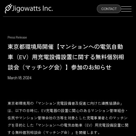
100
CONTACT
%
Press Release
HOME
東京都環境局開催【マンションへの電気自動
車（EV）用充電設備設置に関する無料個別相
ABOUT
談会（マッチング会）】参加のお知らせ
March 18, 2024
PRODUCTS
NEWS
東京都環境局の「マンション充電設備普及促進に向けた連携協議会」
は、以下の日時に、EV充電器の設置に関心のあるマンション管理組合・
RECRUIT
住民やマンション管理会社の方等を対象とした充電事業者とのマッチン
グを目的とした「マンションへの電気自動車（EV）用充電設備設置に関
する無料個別相談会（マッチング会）」を開催します。
CONTACT