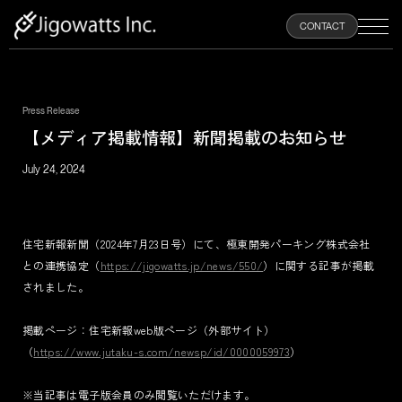
100
CONTACT
%
Press Release
HOME
【メディア掲載情報】新聞掲載のお知らせ
July 24, 2024
ABOUT
PRODUCTS
住宅新報新聞（2024年7月23日号）にて、極東開発パーキング株式会社
との連携協定（
https://jigowatts.jp/news/550/
）に関する記事が掲載
されました。
NEWS
掲載ページ：住宅新報web版ページ（外部サイト）
RECRUIT
（
https://www.jutaku-s.com/newsp/id/0000059973
）
※当記事は電子版会員のみ閲覧いただけます。
CONTACT