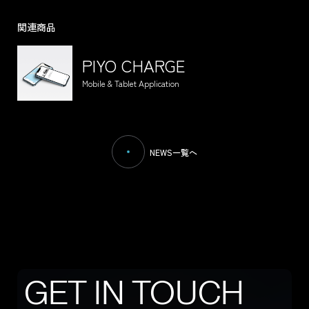
関連商品
TERMS
PRIVACY POLICY
PIYO CHARGE
LEGAL
Mobile & Tablet Application
NEWS一覧へ
CONTACT US
G
E
T
I
N
T
O
U
C
H