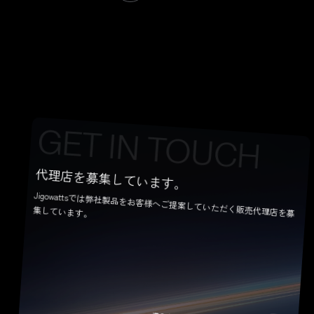
CONTACT US
G
E
T
I
N
T
O
U
C
H
代理店を募集しています。
Jigowattsでは弊社製品をお客様へご提案していただく販売代理店を募
集しています。