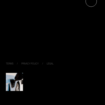
ABOUT
RECRUIT
エネルギーマネジメントについて
CONTACT
ジゴワッツについて
PRODUCTS
Ella
Industrial Model
PIYO CHARGE
DC120K
DC050K
Virtual Key
TERMS
PRIVACY POLICY
LEGAL
SIMPLE,
FLEXIBLE,
CONNECTED
© Jigowatts Inc.