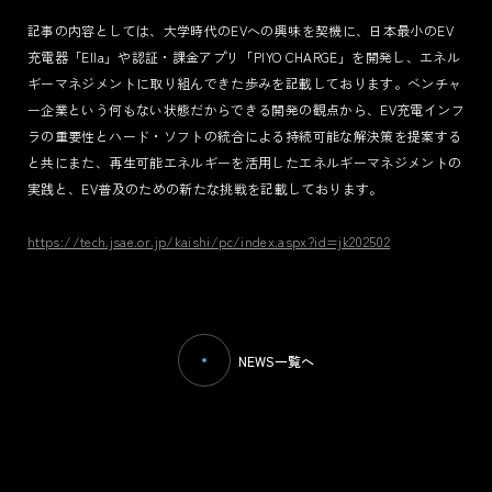
記事の内容としては、大学時代のEVへの興味を契機に、日本最小のEV
充電器「Ella」や認証・課金アプリ「PIYO CHARGE」を開発し、エネル
TERMS
ギーマネジメントに取り組んできた歩みを記載しております。ベンチャ
PRIVACY POLICY
ー企業という何もない状態だからできる開発の観点から、EV充電インフ
LEGAL
ラの重要性とハード・ソフトの統合による持続可能な解決策を提案する
と共にまた、再生可能エネルギーを活用したエネルギーマネジメントの
実践と、EV普及のための新たな挑戦を記載しております。
https://tech.jsae.or.jp/kaishi/pc/index.aspx?id=jk202502
NEWS一覧へ