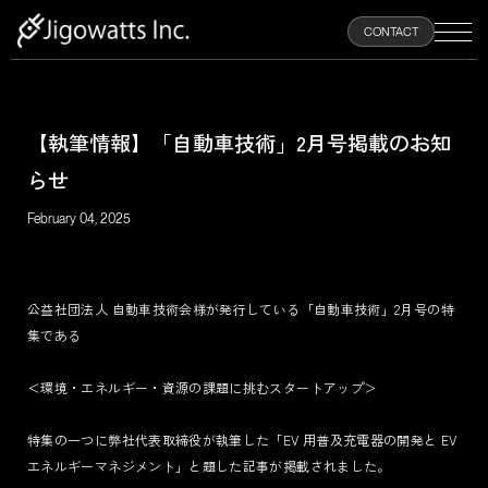
100
CONTACT
%
【執筆情報】「自動車技術」2月号掲載のお知
HOME
らせ
ABOUT
February 04, 2025
PRODUCTS
公益社団法人 自動車技術会様が発行している「自動車技術」2月号の特
集である
NEWS
＜環境・エネルギー・資源の課題に挑むスタートアップ＞
RECRUIT
特集の一つに弊社代表取締役が執筆した「EV 用普及充電器の開発と EV
エネルギーマネジメント」と題した記事が掲載されました。
CONTACT