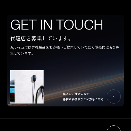
CONTACT US
G
E
T
I
N
T
O
U
C
H
代理店を募集しています。
Jigowattsでは弊社製品をお客様へご提案していただく販売代理店を募
集しています。
導入をご検討の方や
各種資料請求などの方もこちら
HOME
NEWS