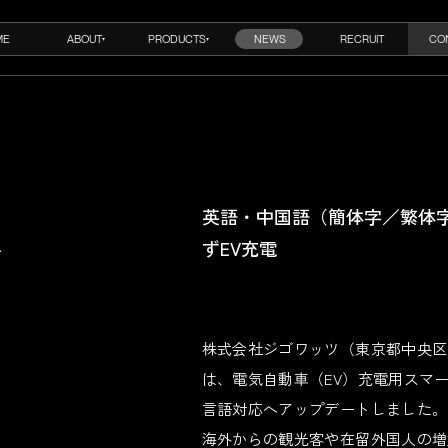
ME
ABOUT
PRODUCTS
NEWS
RECRUIT
CO
英語・中国語（簡体字／繁体
ずEV充電
が
%
株式会社ジゴワッツ（東京都中央区
は、電気自動車（EV）充電用スマ
言語対応へアップデートしました。
海外からの観光客や在留外国人の増