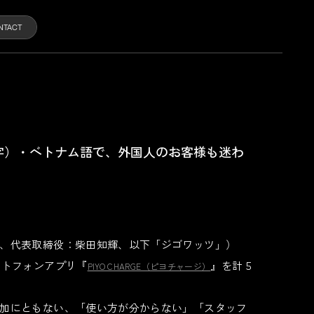
NTACT
字）・ベトナム語で、外国人のお客様も迷わ
、代表取締役：柴田知輝、以下「ジゴワッツ」）
ートフォンアプリ『
』を計５
PIYO CHARGE（ピヨチャージ）
加にともない、「使い方が分からない」「スタッフ