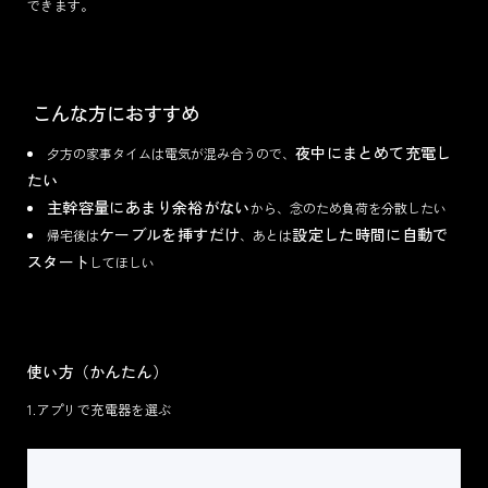
できます。
こんな方におすすめ
夜中にまとめて充電し
夕方の家事タイムは電気が混み合うので、
たい
主幹容量にあまり余裕がない
から、念のため負荷を分散したい
ケーブルを挿すだけ
設定した時間に自動で
帰宅後は
、あとは
スタート
してほしい
使い方（かんたん）
1.アプリで充電器を選ぶ