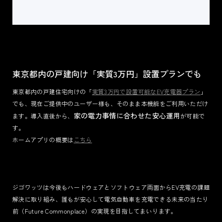
東京都内の戸建向け「実質3万円」設置プランでも
東京都内の戸建住宅向けの「
実質3万円で設置可能なEV充電器プラン
」
でも、現在ご提供中のユーザー様も、そのまま本機能をご利用いただけ
家の電力事情に合わせた安心運用
ます。導入直後から、
が可能で
す。
ホームアプリの概要は
こちら
ジゴワッツは今後もハードウェアとソフトウェア両面からEV充電の課題
解決に取り組み、誰もが安心して電気自動車を充電できる未来の当たり
前（Future Commonplace）の実現を目指してまいります。