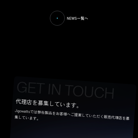
NEWS一覧へ
CONTACT US
G
E
T
I
N
T
O
U
C
H
代理店を募集しています。
Jigowattsでは弊社製品をお客様へご提案していただく販売代理店を募
集しています。