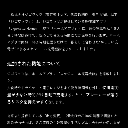
株式会社ジゴワッツ（東京都中央区、代表取締役：柴田 知輝、以下
TERMS
「ジゴワッツ」）は、ジゴワッツが提供しているEV充電アプリ
PRIVACY POLICY
「Jigowatts Home」（以下「ホームアプリ」）に、家の電気をたくさん
LEGAL
使う時間は避けて、安心して使える時間にだけ充電を行います。ホーム
アプリで開始・終了時刻を選ぶだけで、暮らしに合わせた“かしこい充
電”ができるスケジュール充電機能をリリースしました。
追加された機能について
ジゴワッツは、ホームアプリに「スケジュール充電機能」を搭載しまし
た。
使用電力
夕食時やドライヤー・電子レンジをよく使う時間帯を外し、
量が少ない時間だけ自動で充電
ブレーカーが落ち
することで、
るリスクを抑えやすく
なります。
従来より提供している「出力変更」（最大6kW/30Aの範囲で調整）と
組み合わせれば、各ご家庭の主幹容量や生活リズムに合わせた使い方が