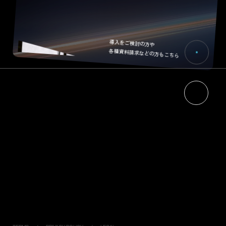
導入をご検討の方や
各種資料請求などの方もこちら
HOME
NEWS
ABOUT
RECRUIT
エネルギーマネジメントについて
CONTACT
ジゴワッツについて
PRODUCTS
Ella
Industrial Model
PIYO CHARGE
DC120K
DC050K
Virtual Key