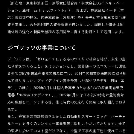
（所在地：東京都渋谷区、無限責任組合員：株式会社DGインキュベー
ション、通称「Earthshotファンド」）、および、株式会社イード（本
店：東京都中野区、代表取締役：宮川洋）を引受先とする第三者割当増
TERMS
PRIVACY POLICY
資を実施し、合計約1億円の資金調達を行いました。調達した資金は組
LEGAL
織体制の強化と新開発機種の応用開発に資する財源として活用します。
ジゴワッツの事業について
ジゴワッツは、「ゼロをイチにするものづくりで社会を結び、未来の当
たり前をつくること」をミッションとし、業界随一の低コスト・低環境
負荷でのEV用普通充電器の普及に向け、2014年の創業以来開発に取り組
んで参りました。グッドデザイン賞を受賞した超小型モデル「Ella（エ
ラ）」のほか、2021年3月には国内最高出力となる8kWの産業用普通充
電器「Nadiya（ナディヤ）」、2022年6月には日本初の特定計量制度対
応の機種をローンチする等、常に時代の先を行く開発に取り組んでおり
ます。
また、充電器の認証技術を生かした自動車用スマートロック「バーチャ
ルキー」も多くのレンタカー事業者等に採用いただいております。全て
の製品に於いてコスト面だけでなく、小型で工事の施工性に優れている