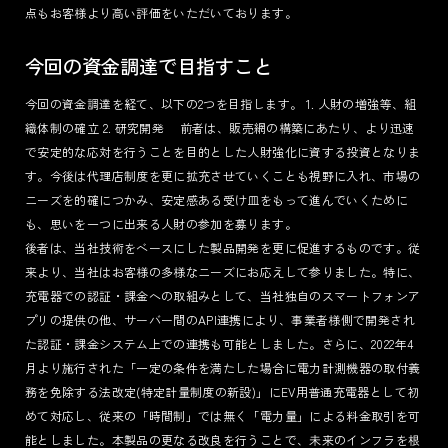
点もお客様より高い評価をいただいております。
今回の資金調達で目指すこと
今回の資金調達を経て、以下の2つを目指します。 1. 人財の増強等、組
織体制の確立 2. 研究開発 前者は、販売網の構築にあたり、より迅速
で安定的な応対を行うことを目的とした人財強化に資する投資となりま
す。今後は代理店制度を更に拡充させていくことも視野に入れ、市場の
ニーズを的確につかみ、安定感ある受け皿をもって進んでいくために
も、思いを一つに出来る人財の参加を募ります。
後者は、当社技術をベースにした製品開発を更に促進するものです。従
来より、当社はお客様の多様なニーズにお応えして参りました。特に、
充電器での認証・課金への取組みとして、当社独自のスマートフォンア
プリの提供の他、サーバー間のAPI連携により、事業者様側で開発され
た認証・課金システム上での連携も可能としました。さらに、2022年4
月より施行された「一定の条件を満たした場合に電力計測機器の取付義
務を免除する法改定(特定計量制度の新設)」にEV用普通充電器として初
めて対応し、従来の「時間制」では無く「電力量」による料金取引を可
能としました。本製品の更なる改良を行うことで、未来のインフラを根