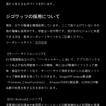
底から支えるものづくりを行います。
ジゴワッツの採用について
現在、以下の職種を積極採用しています。ここで取り上げていないその
他の職種も採用中です。学歴は一切不問です。我が社のビジョンに共感
できる方は、是非コーポレートサイトからご応募ください。
コーポレートサイト：
採用情報
【サーバーサイドエンジニア】
EV充電器製品ならびに「バーチャルキー」において、アプリのバックエ
ンドおよび社内用管理ツールの開発、時にはIoT関連のソフトウェア開
発・検証のサポートなど、サーバーサイド技術を生かした広範なソフト
ウェア開発業務を担っていただきます。 GoogleのFirebase製品群
（Firestore, Cloud functions）、AmazonのAWS製品群、SORACOM製
品群の知見を有する方を求めています。
【iOS/Androidエンジニア】
充電器の認証課金や車両用スマートロックの解錠操作など利用者が直接