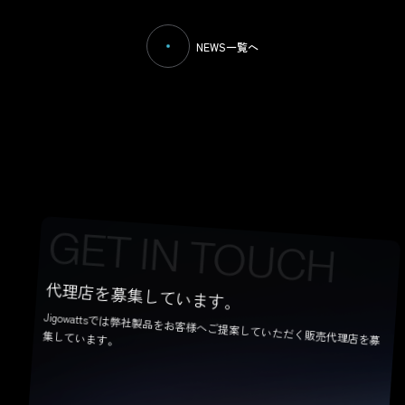
NEWS一覧へ
CONTACT US
G
E
T
I
N
T
O
U
C
H
代理店を募集しています。
Jigowattsでは弊社製品をお客様へご提案していただく販売代理店を募
集しています。