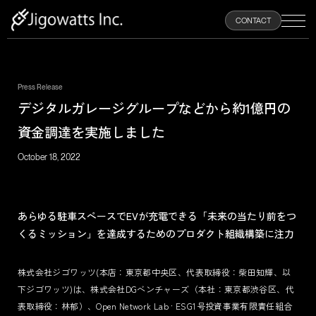
100
CONTACT
%
Press Release
HOME
デジタルガレージグループなどから約1億円の
資金調達を実施しました
ABOUT
October 18, 2022
PRODUCTS
あらゆる駐車スペースでEVが充電できる「未来の当たり前をつ
NEWS
くるミッション」を達成するためのプロダクト組織構築に注力
RECRUIT
株式会社ジゴワッツ(本店：東京都中央区、代表取締役：柴田知輝、以
下ジゴワッツ)は、株式会社DGベンチャーズ（本社：東京都渋谷区、代
表取締役：林郁）、Open Network Lab · ESG1号投資事業有限責任組合
CONTACT