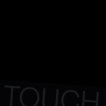
T
O
U
C
H