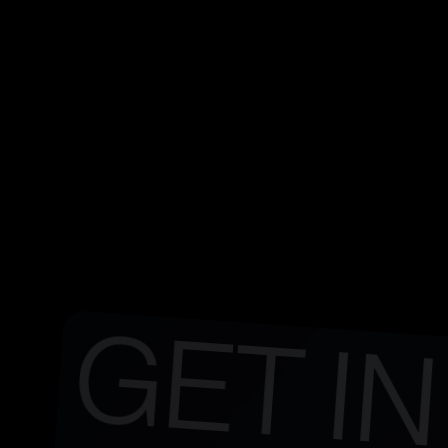
CONTACT US
G
E
T
I
N