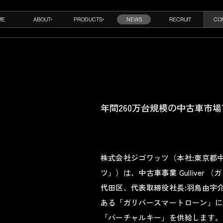
ME
ABOUT
PRODUCTS
NEWS
RECRUIT
CO
年間260万台規模の中古車市
%
株式会社ジゴワッツ（本社:東京都
ツ」）は、中古車事業 Gulliver 
代田区、代表取締役社長:羽鳥由宇介、
ある「ガリバースマートローン」に
「バーチャルキー」を供給します。