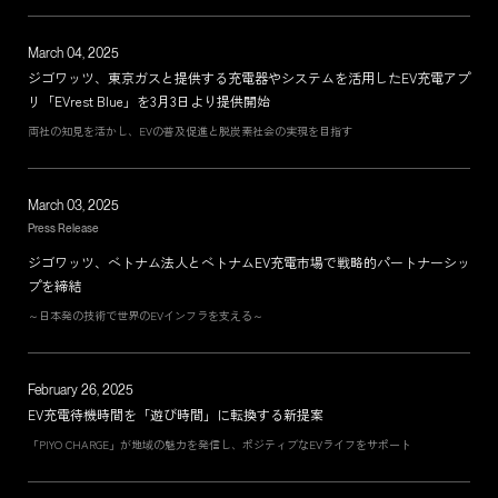
March 04, 2025
ジゴワッツ、東京ガスと提供する充電器やシステムを活用したEV充電アプ
リ「EVrest Blue」を3月3日より提供開始
両社の知見を活かし、EVの普及促進と脱炭素社会の実現を目指す
March 03, 2025
Press Release
ジゴワッツ、ベトナム法人とベトナムEV充電市場で戦略的パートナーシッ
プを締結
～日本発の技術で世界のEVインフラを支える～
February 26, 2025
EV充電待機時間を「遊び時間」に転換する新提案
「PIYO CHARGE」が地域の魅力を発信し、ポジティブなEVライフをサポート