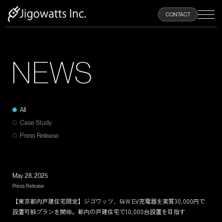
100
CONTACT
%
N
E
W
S
HOME
ABOUT
All
Case Study
PRODUCTS
Press Release
NEWS
May 28, 2025
Press Release
RECRUIT
【東京都内戸建住宅限定】ジゴワッツ、6kW EV充電器を実質30,000円で
設置可能プランを開始。都内の戸建住宅で10,000台設置を目指す
CONTACT