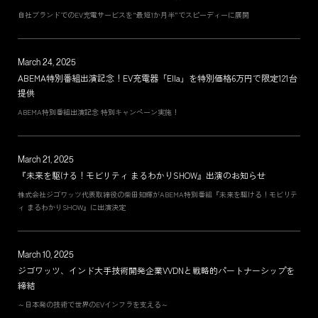
自社ブランドでのEV充電サービスを“最短1か月半”でスピーディーに展開
March 24, 2025
ABEMA特別番組出演記念！EV充電器「Ella」を特別価格6万円で限定121台
提供
ABEMA特別番組出演記念 特別キャンペーン実施！
March 21, 2025
『未来を駆ける！モビリティ まるわかりSHOW』出演のお知らせ
株式会社ジゴワッツ代表取締役の柴田知輝がABEMA特別番組『未来を駆ける！モビリテ
ィ まるわかりSHOW』に出演決定
March 10, 2025
ジゴワッツ、インド大手技術開発企業VVDNと戦略的パートナーシップを
締結
～日本発の技術で世界のEVインフラを支える～