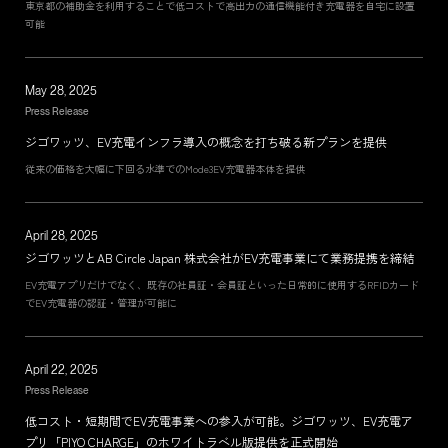
東京都の補助金を利用することで低コストで高出力の通信機能付き充電器を自宅に設置
可能
TERMS
PRIVACY POLICY
May 28, 2025
LEGAL
Press Release
ジゴワッツ、EV充電インフラ導入の概念を打ち破る新プランを提供
従来の価格を大幅に下回る水準でのMode3EV充電器本体を提供
April 28, 2025
ジゴワッツとAB Circle Japan 株式会社がEV充電事業にて業務提携を締結
EV充電アプリだけでなく、既存の社員証・会員証といった日常的に使用するRFIDカード
でEV充電器の認証・管理が可能に
April 22, 2025
Press Release
低コスト・短期間でEV充電事業への参入が可能。ジゴワッツ、EV充電ア
プリ「PIYO CHARGE」のホワイトラベル版提供を正式開始