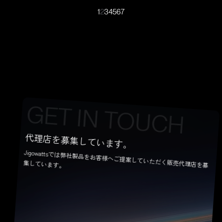
1
2
3
4
5
6
7
CONTACT US
G
E
T
I
N
T
O
U
C
H
代理店を募集しています。
Jigowattsでは弊社製品をお客様へご提案していただく販売代理店を募
集しています。