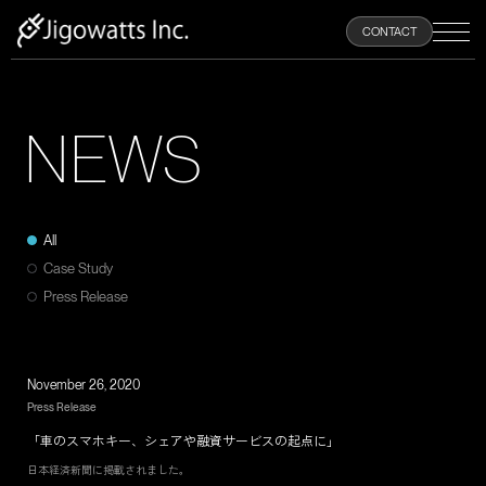
100
CONTACT
%
N
E
W
S
HOME
ABOUT
All
Case Study
PRODUCTS
Press Release
NEWS
November 26, 2020
Press Release
RECRUIT
「車のスマホキー、シェアや融資サービスの起点に」
日本経済新聞に掲載されました。
CONTACT