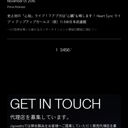
November 01, 2016
Press Release
史上初の「心拍」ライブ！？アプガは”心臓”も晒します！ Heart Sync ライ
ブ × アップアップガールズ（仮）11.8＠日本武道館
〜ICT技術を用いた新たなエンターテインメント領域の開拓に挑む！〜
1
3
4
5
6
7
…
CONTACT US
G
E
T
I
N
T
O
U
C
H
代理店を募集しています。
Jigowattsでは弊社製品をお客様へご提案していただく販売代理店を募