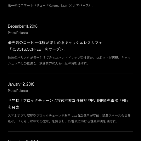
第一弾にスマートバリュー「Kuruma Base（クルマベース）」
December 11, 2018
Press Release
最先端のコーヒー体験が楽しめるキャッシュレスカフェ
「ROBOTS.COFFEE」をオープン。
熟練のバリスタが長年かけて培ったハンドドリップの技術を、ロボットが再現。キャッ
シュレス化の推進と、飲食業界の人材不足解消を目指す。
January 12, 2018
Press Release
世界初！ブロックチェーンに接続可能な多機能型EV用普通充電器「Ella」
を発売
スマホアプリ認証やブロックチェーンを利用した自立運用が可能！設置スペースも世界
最小。「くらしの中での充電」を実現し、EV普及における課題解決を目指す。